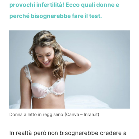
provochi infertilità! Ecco quali donne e
perché bisognerebbe fare il test.
Donna a letto in reggiseno (Canva – Inran.it)
In realtà però non bisognerebbe credere a