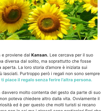
n
e proviene dal
Kansan.
Lee cercava per il suo
a diversa dal solito, ma soprattutto che fosse
 aperta. La loro storia d’amore è iniziata sui
iù lasciati. Purtroppo però i regali non sono sempre
 piace il regalo senza ferire l’altra persona.
 davvero molto contenta del gesto da parte di suo
e non poteva chiedere altro dalla vita. Ovviamente il
iosità ed è per questo che molti turisti si recano
se non lo sai ma i girasoli sono particolari fiori che