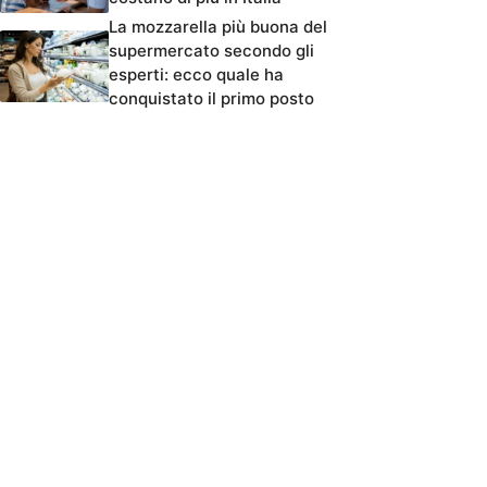
La mozzarella più buona del
supermercato secondo gli
esperti: ecco quale ha
conquistato il primo posto