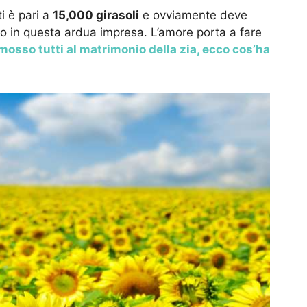
ti è pari a
15,000 girasoli
e ovviamente deve
no in questa ardua impresa. L’amore porta a fare
sso tutti al matrimonio della zia, ecco cos’ha