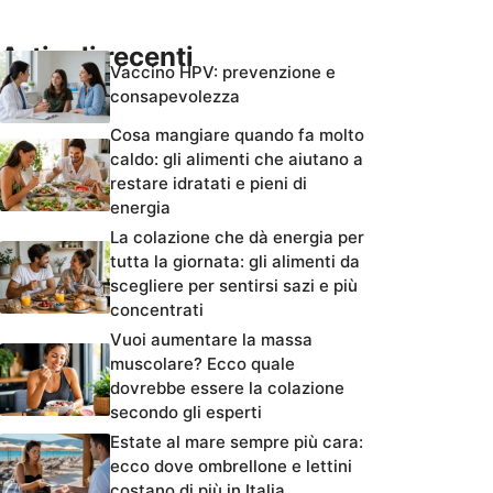
Articoli recenti
Vaccino HPV: prevenzione e
consapevolezza
Cosa mangiare quando fa molto
caldo: gli alimenti che aiutano a
restare idratati e pieni di
energia
La colazione che dà energia per
tutta la giornata: gli alimenti da
scegliere per sentirsi sazi e più
concentrati
Vuoi aumentare la massa
muscolare? Ecco quale
dovrebbe essere la colazione
secondo gli esperti
Estate al mare sempre più cara:
ecco dove ombrellone e lettini
costano di più in Italia