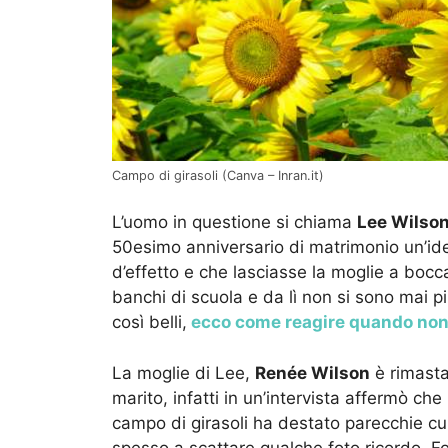
Campo di girasoli (Canva – Inran.it)
L’uomo in questione si chiama
Lee Wilso
50esimo anniversario di matrimonio un’ide
d’effetto e che lasciasse la moglie a bocca
banchi di scuola e da lì non si sono mai p
così belli,
ecco come reagire quando non ti
La moglie di Lee,
Renée Wilson
è rimasta
marito, infatti in un’intervista affermò ch
campo di girasoli ha destato parecchie cur
spesso a scattare qualche foto ricordo. For