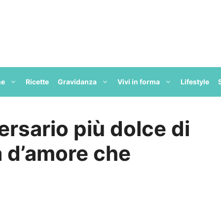
ne
Ricette
Gravidanza
Vivi in forma
Lifestyle
versario più dolce di
a d’amore che