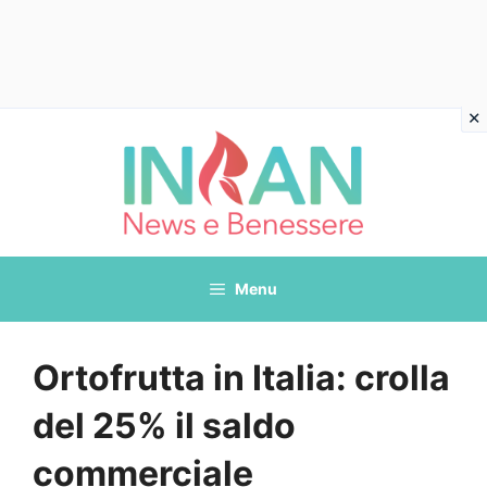
Vai
al
contenuto
Menu
Ortofrutta in Italia: crolla
del 25% il saldo
commerciale