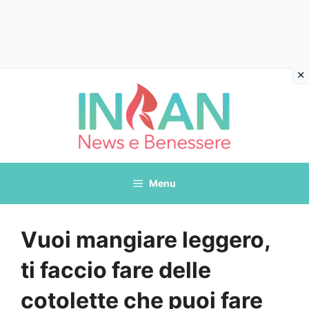
Vai
al
contenuto
Menu
Vuoi mangiare leggero,
ti faccio fare delle
cotolette che puoi fare