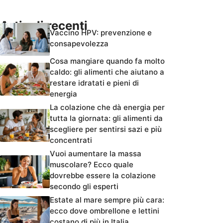
Articoli recenti
Vaccino HPV: prevenzione e
consapevolezza
Cosa mangiare quando fa molto
caldo: gli alimenti che aiutano a
restare idratati e pieni di
energia
La colazione che dà energia per
tutta la giornata: gli alimenti da
scegliere per sentirsi sazi e più
concentrati
Vuoi aumentare la massa
muscolare? Ecco quale
dovrebbe essere la colazione
secondo gli esperti
Estate al mare sempre più cara:
ecco dove ombrellone e lettini
costano di più in Italia