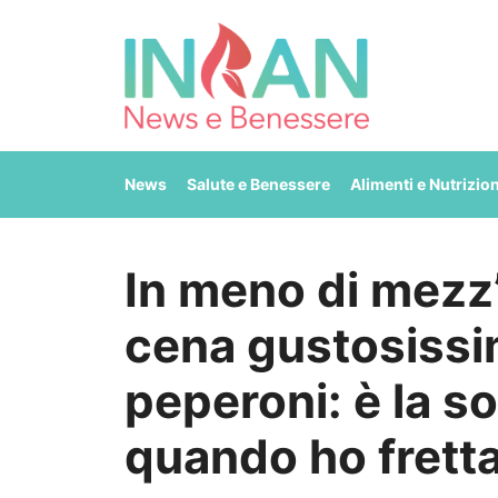
Vai
al
contenuto
News
Salute e Benessere
Alimenti e Nutrizio
In meno di mezz
cena gustosissi
peperoni: è la s
quando ho frett