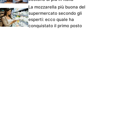
La mozzarella più buona del
supermercato secondo gli
esperti: ecco quale ha
conquistato il primo posto