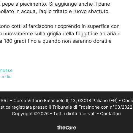
d il pepe a piacimento. Si aggiunge anche il pane
ato in acqua, l’aglio tritato e l’uovo sbattuto.
ono cotti si farciscono ricoprendo in superfice con
no nuovamente sulla griglia della friggitrice ad aria e
a 180 gradi fino a quando non saranno dorati e
e mosse
imedio
RL - Corso Vittorio Emanuele II, 13, 03018 Paliano (FR) - Codi
istica registrata presso il Tribunale di Frosinone con n°03/202
Copyright ©2026 - Tutti i diritti riservati -
Contattaci