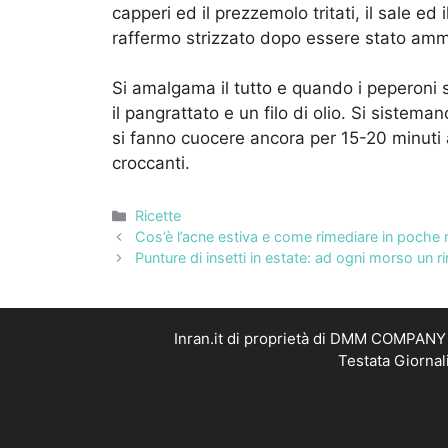
capperi ed il prezzemolo tritati, il sale e
raffermo strizzato dopo essere stato ammoll
Si amalgama il tutto e quando i peperoni s
il pangrattato e un filo di olio. Si sistema
si fanno cuocere ancora per 15-20 minuti 
croccanti.
Categorie
Ricette
Cos’è l’acne estiva e come rimediare in poch
Punture di insetti in estate: ad ogni morso un r
Inran.it di proprietà di DMM COMPANY S
Testata Giornal