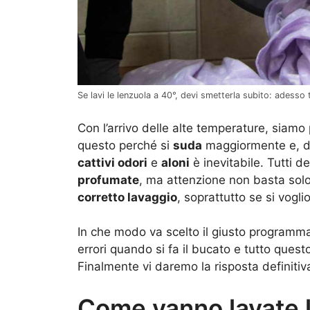
Se lavi le lenzuola a 40°, devi smetterla subito: adesso 
Con l’arrivo delle alte temperature, siamo
questo perché si
suda
maggiormente e, di 
cattivi odori
e
aloni
è inevitabile. Tutti 
profumate
, ma attenzione non basta solo
corretto lavaggio
, soprattutto se si vogl
In che modo va scelto il giusto programma
errori quando si fa il bucato e tutto quest
Finalmente vi daremo la risposta definiti
Come vanno lavate l