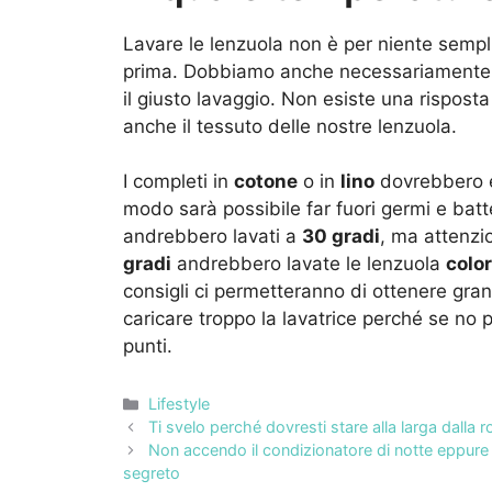
Lavare le lenzuola non è per niente sempl
prima. Dobbiamo anche necessariamente u
il giusto lavaggio. Non esiste una rispos
anche il tessuto delle nostre lenzuola.
I completi in
cotone
o in
lino
dovrebbero e
modo sarà possibile far fuori germi e batt
andrebbero lavati a
30 gradi
, ma attenzi
gradi
andrebbero lavate le lenzuola
colo
consigli ci permetteranno di ottenere gran
caricare troppo la lavatrice perché se no p
punti.
Categorie
Lifestyle
Ti svelo perché dovresti stare alla larga dall
Non accendo il condizionatore di notte eppure 
segreto