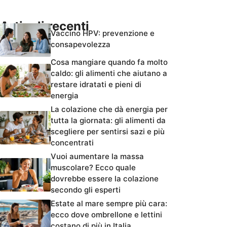
Articoli recenti
Vaccino HPV: prevenzione e
consapevolezza
Cosa mangiare quando fa molto
caldo: gli alimenti che aiutano a
restare idratati e pieni di
energia
La colazione che dà energia per
tutta la giornata: gli alimenti da
scegliere per sentirsi sazi e più
concentrati
Vuoi aumentare la massa
muscolare? Ecco quale
dovrebbe essere la colazione
secondo gli esperti
Estate al mare sempre più cara:
ecco dove ombrellone e lettini
costano di più in Italia