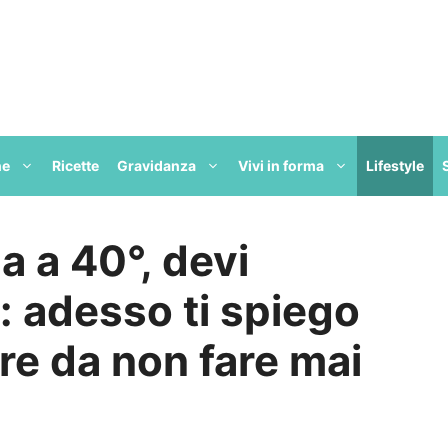
ne
Ricette
Gravidanza
Vivi in forma
Lifestyle
la a 40°, devi
: adesso ti spiego
re da non fare mai