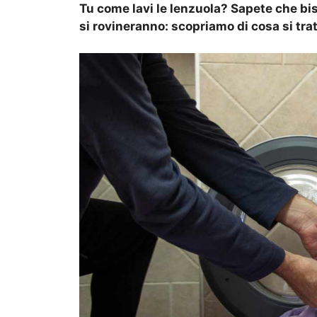
Tu come lavi le lenzuola? Sapete che bi
si rovineranno: scopriamo di cosa si trat