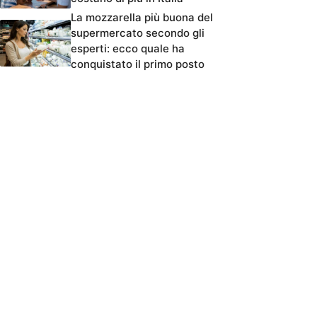
La mozzarella più buona del
supermercato secondo gli
esperti: ecco quale ha
conquistato il primo posto