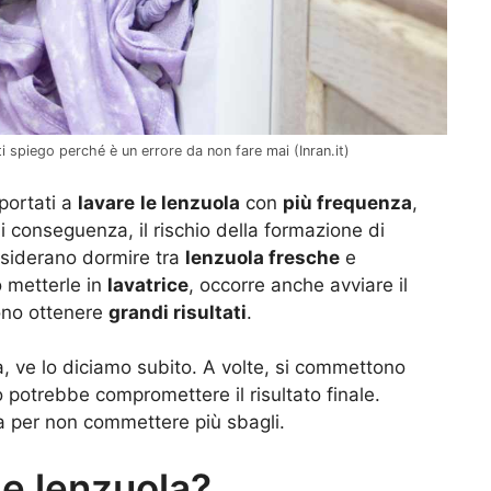
ti spiego perché è un errore da non fare mai (Inran.it)
 portati a
lavare
le lenzuola
con
più frequenza
,
conseguenza, il rischio della formazione di
desiderano dormire tra
lenzuola fresche
e
 metterle in
lavatrice
, occorre anche avviare il
iono ottenere
grandi risultati
.
, ve lo diciamo subito. A volte, si commettono
o potrebbe compromettere il risultato finale.
va per non commettere più sbagli.
e lenzuola?