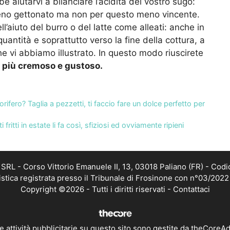
be aiutarvi a bilanciare l’acidità del vostro sugo:
meno gettonato ma non per questo meno vincente.
ll’aiuto del burro o del latte come alleati: anche in
quantità e soprattutto verso la fine della cottura, a
e vi abbiamo illustrato. In questo modo riuscirete
o
più cremoso e gustoso.
rifero? Taglia a pezzetti, ti faccio fare un dolce perfetto per
fritti in estate li fa così, sfiziosi ed ovviamente ripieni
RL - Corso Vittorio Emanuele II, 13, 03018 Paliano (FR) - Codi
istica registrata presso il Tribunale di Frosinone con n°03/202
Copyright ©2026 - Tutti i diritti riservati -
Contattaci
e attività pubblicitarie su questo sito sono gestite da theCoreA