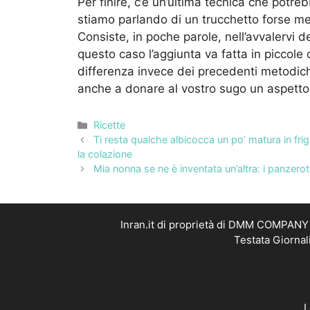
Per finire, c’è un’ultima tecnica che potreb
stiamo parlando di un trucchetto forse 
Consiste, in poche parole, nell’avvalervi de
questo caso l’aggiunta va fatta in piccole 
differenza invece dei precedenti metodich
anche a donare al vostro sugo un aspett
Categorie
Ricette
Ti resta qualche albicocca un po’ matura in frigo
la colazione
Mia nonna se ne è inventata un’altra: i panzerotti 
Inran.it di proprietà di DMM COMPANY S
Testata Giornal
L