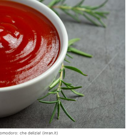
pomodoro: che delizia! (inran.it)