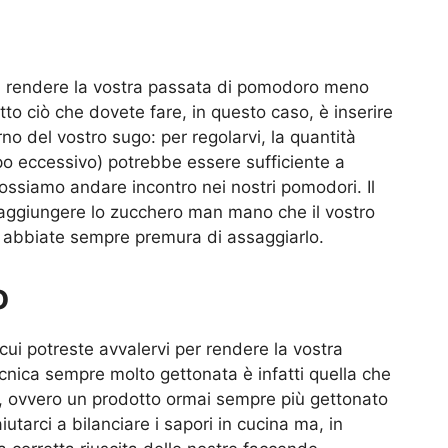
i a rendere la vostra passata di pomodoro meno
utto ciò che dovete fare, in questo caso, è inserire
erno del vostro sugo: per regolarvi, la quantità
po eccessivo) potrebbe essere sufficiente a
possiamo andare incontro nei nostri pomodori. Il
 aggiungere lo zucchero man mano che il vostro
a abbiate sempre premura di assaggiarlo.
o
ui potreste avvalervi per rendere la vostra
ica sempre molto gettonata è infatti quella che
io, ovvero un prodotto ormai sempre più gettonato
r aiutarci a bilanciare i sapori in cucina ma, in