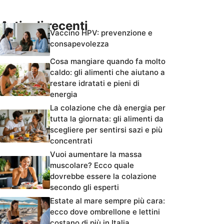
Articoli recenti
Vaccino HPV: prevenzione e
consapevolezza
Cosa mangiare quando fa molto
caldo: gli alimenti che aiutano a
restare idratati e pieni di
energia
La colazione che dà energia per
tutta la giornata: gli alimenti da
scegliere per sentirsi sazi e più
concentrati
Vuoi aumentare la massa
muscolare? Ecco quale
dovrebbe essere la colazione
secondo gli esperti
Estate al mare sempre più cara:
ecco dove ombrellone e lettini
costano di più in Italia