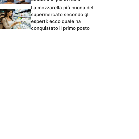
La mozzarella più buona del
supermercato secondo gli
esperti: ecco quale ha
conquistato il primo posto