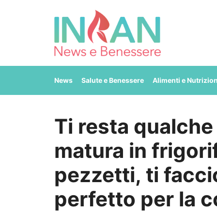
Vai
al
contenuto
News
Salute e Benessere
Alimenti e Nutrizio
Ti resta qualche
matura in frigori
pezzetti, ti facc
perfetto per la 