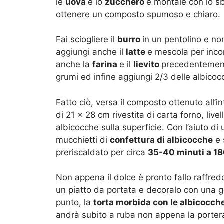
le
uova
e lo
zucchero
e montale con lo sb
ottenere un composto spumoso e chiaro.
Fai sciogliere il
burro
in un pentolino e non
aggiungi anche il
latte
e mescola per incorp
anche la
farina
e il
lievito
precedentemente
grumi ed infine aggiungi 2/3 delle albic
Fatto ciò, versa il composto ottenuto all’i
di 21 x 28 cm rivestita di carta forno, livel
albicocche sulla superficie. Con l’aiuto di 
mucchietti di
confettura di albicocche
e 
preriscaldato per circa
35-40 minuti a 18
Non appena il dolce è pronto fallo raffred
un piatto da portata e decoralo con una 
punto, la
torta morbida con le albicocch
andrà subito a ruba non appena la porter