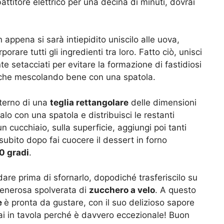
attitore elettrico per una decina di minuti, dovrai
 appena si sarà intiepidito uniscilo alle uova,
orare tutti gli ingredienti tra loro. Fatto ciò, unisci
 setacciati per evitare la formazione di fastidiosi
ocche mescolando bene con una spatola.
nterno di una
teglia rettangolare
delle dimensioni
lalo con una spatola e distribuisci le restanti
un cucchiaio, sulla superficie, aggiungi poi tanti
subito dopo fai cuocere il dessert in forno
0 gradi
.
dare prima di sfornarlo, dopodiché trasferiscilo su
generosa spolverata di
zucchero a velo
. A questo
e
è pronta da gustare, con il suo delizioso sapore
ai in tavola perché è davvero eccezionale! Buon