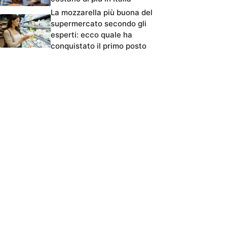
La mozzarella più buona del
supermercato secondo gli
esperti: ecco quale ha
conquistato il primo posto