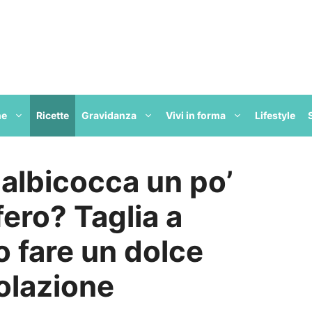
ne
Ricette
Gravidanza
Vivi in forma
Lifestyle
 albicocca un po’
fero? Taglia a
io fare un dolce
colazione