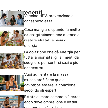
Articoli recenti
Vaccino HPV: prevenzione e
consapevolezza
Cosa mangiare quando fa molto
caldo: gli alimenti che aiutano a
restare idratati e pieni di
energia
La colazione che dà energia per
tutta la giornata: gli alimenti da
scegliere per sentirsi sazi e più
concentrati
Vuoi aumentare la massa
muscolare? Ecco quale
dovrebbe essere la colazione
secondo gli esperti
Estate al mare sempre più cara:
ecco dove ombrellone e lettini
costano di più in Italia