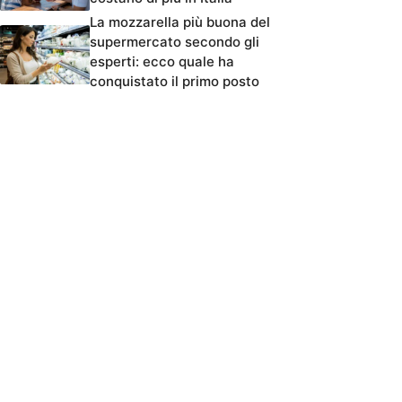
La mozzarella più buona del
supermercato secondo gli
esperti: ecco quale ha
conquistato il primo posto