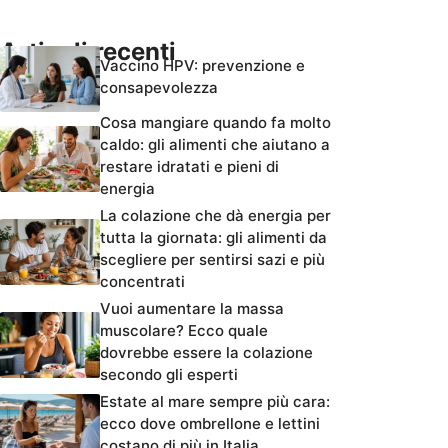
Articoli recenti
Vaccino HPV: prevenzione e
consapevolezza
Cosa mangiare quando fa molto
caldo: gli alimenti che aiutano a
restare idratati e pieni di
energia
La colazione che dà energia per
tutta la giornata: gli alimenti da
scegliere per sentirsi sazi e più
concentrati
Vuoi aumentare la massa
muscolare? Ecco quale
dovrebbe essere la colazione
secondo gli esperti
Estate al mare sempre più cara:
ecco dove ombrellone e lettini
costano di più in Italia