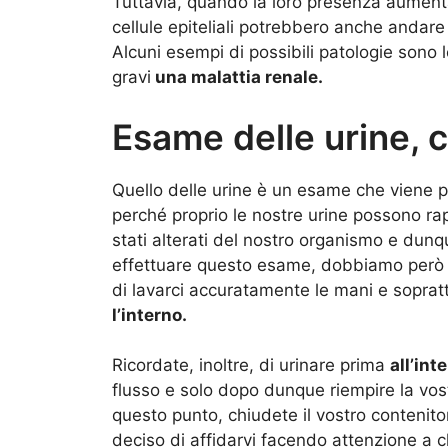
Tuttavia, quando la loro presenza aumenta
cellule epiteliali potrebbero anche andare
Alcuni esempi di possibili patologie sono l
gravi
una malattia renale.
Esame delle urine, 
Quello delle urine è un esame che viene p
perché proprio le nostre urine possono ra
stati alterati del nostro organismo e dunq
effettuare questo esame, dobbiamo però ri
di lavarci accuratamente le mani e sopratt
l’interno.
Ricordate, inoltre, di urinare prima
all’int
flusso e solo dopo dunque riempire la vost
questo punto, chiudete il vostro contenito
deciso di affidarvi facendo attenzione a c