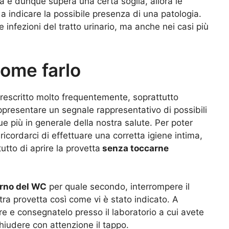
 e dunque supera una certa soglia, allora le
 a indicare la possibile presenza di una patologia.
e infezioni del tratto urinario, ma anche nei casi più
come farlo
rescritto molto frequentemente, soprattutto
ppresentare un segnale rappresentativo di possibili
ue più in generale della nostra salute. Per poter
cordarci di effettuare una corretta igiene intima,
utto di aprire la provetta
senza toccarne
erno del WC
per quale secondo, interrompere il
ra provetta così come vi è stato indicato. A
re e consegnatelo presso il laboratorio a cui avete
hiudere con attenzione il tappo.