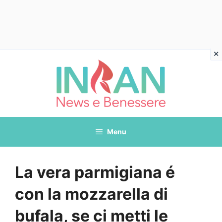
Vai
al
contenuto
Menu
La vera parmigiana é
con la mozzarella di
bufala, se ci metti le