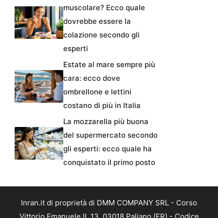
muscolare? Ecco quale
dovrebbe essere la
colazione secondo gli
esperti
Estate al mare sempre più
cara: ecco dove
ombrellone e lettini
costano di più in Italia
La mozzarella più buona
del supermercato secondo
gli esperti: ecco quale ha
conquistato il primo posto
Inran.it di proprietà di DMM COMPANY SRL - Corso
Vittorio Emanuele II, 13, 03018 Paliano (FR) - Codice