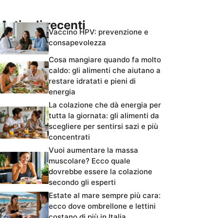
Articoli recenti
Vaccino HPV: prevenzione e
consapevolezza
Cosa mangiare quando fa molto
caldo: gli alimenti che aiutano a
restare idratati e pieni di
energia
La colazione che dà energia per
tutta la giornata: gli alimenti da
scegliere per sentirsi sazi e più
concentrati
Vuoi aumentare la massa
muscolare? Ecco quale
dovrebbe essere la colazione
secondo gli esperti
Estate al mare sempre più cara:
ecco dove ombrellone e lettini
costano di più in Italia