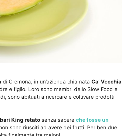
cia di Cremona, in un’azienda chiamata
Ca’ Vecchia
adre e figlio. Loro sono membri dello Slow Food e
i, sono abituati a ricercare e coltivare prodotti
bari King retato
senza sapere
che fosse un
o non sono riusciti ad avere dei frutti. Per ben due
olta finalmente tre meloni.