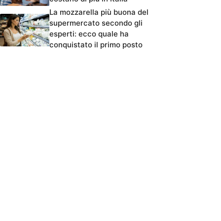
La mozzarella più buona del
supermercato secondo gli
esperti: ecco quale ha
conquistato il primo posto