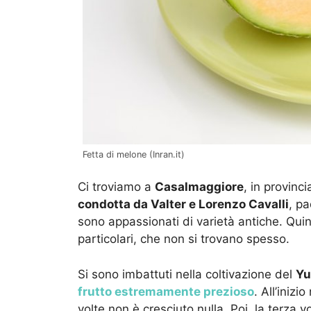
Fetta di melone (Inran.it)
Ci troviamo a
Casalmaggiore
, in provin
condotta da Valter e Lorenzo Cavalli
, p
sono appassionati di varietà antiche. Quind
particolari, che non si trovano spesso.
Si sono imbattuti nella coltivazione del
Yu
frutto estremamente prezioso
. All’inizi
volte non è cresciuto nulla. Poi, la terza v