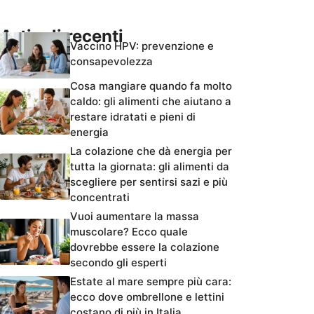
Articoli recenti
Vaccino HPV: prevenzione e
consapevolezza
Cosa mangiare quando fa molto
caldo: gli alimenti che aiutano a
restare idratati e pieni di
energia
La colazione che dà energia per
tutta la giornata: gli alimenti da
scegliere per sentirsi sazi e più
concentrati
Vuoi aumentare la massa
muscolare? Ecco quale
dovrebbe essere la colazione
secondo gli esperti
Estate al mare sempre più cara:
ecco dove ombrellone e lettini
costano di più in Italia