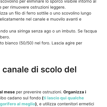
ovolino per eliminare lo sporco visibile intorno al
e per rimuovere ostruzioni leggere.
ilizza un filo di ferro sottile o uno scovolino lungo
 delicatamente nel canale e muovilo avanti e
zando una siringa senza ago o un imbuto. Se l’acqua
ibero.
o bianco (50/50) nel foro. Lascia agire per
l canale di scolo del
al mese
per prevenire ostruzioni.
Organizza i
cibo cadano sul fondo
(
ti lascio qui qualche
igorifero al meglio
)
, e utilizza contenitori ermetici