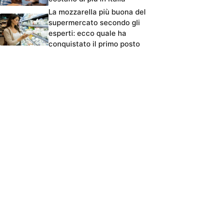
La mozzarella più buona del
supermercato secondo gli
esperti: ecco quale ha
conquistato il primo posto