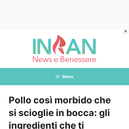
Vai
al
contenuto
Menu
Pollo così morbido che
si scioglie in bocca: gli
ingredienti che ti