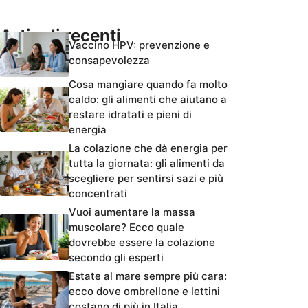
Articoli recenti
Vaccino HPV: prevenzione e
consapevolezza
Cosa mangiare quando fa molto
caldo: gli alimenti che aiutano a
restare idratati e pieni di
energia
La colazione che dà energia per
tutta la giornata: gli alimenti da
scegliere per sentirsi sazi e più
concentrati
Vuoi aumentare la massa
muscolare? Ecco quale
dovrebbe essere la colazione
secondo gli esperti
Estate al mare sempre più cara:
ecco dove ombrellone e lettini
costano di più in Italia