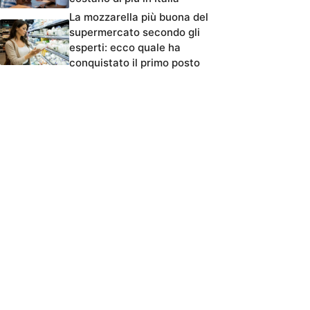
La mozzarella più buona del
supermercato secondo gli
esperti: ecco quale ha
conquistato il primo posto