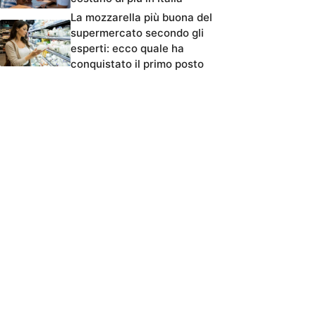
La mozzarella più buona del
supermercato secondo gli
esperti: ecco quale ha
conquistato il primo posto