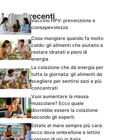
Articoli recenti
Vaccino HPV: prevenzione e
consapevolezza
Cosa mangiare quando fa molto
caldo: gli alimenti che aiutano a
restare idratati e pieni di
energia
La colazione che dà energia per
tutta la giornata: gli alimenti da
scegliere per sentirsi sazi e più
concentrati
Vuoi aumentare la massa
muscolare? Ecco quale
dovrebbe essere la colazione
secondo gli esperti
Estate al mare sempre più cara:
ecco dove ombrellone e lettini
costano di più in Italia