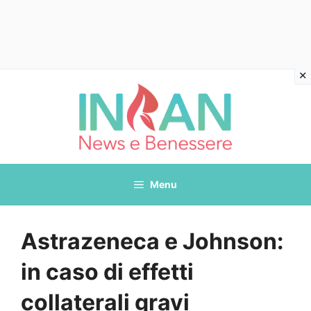
Vai
al
contenuto
Menu
Astrazeneca e Johnson:
in caso di effetti
collaterali gravi