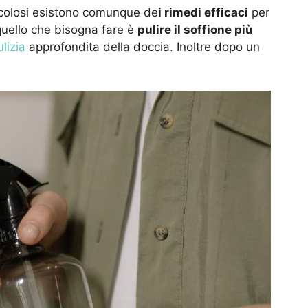
icolosi esistono comunque de
i rimedi efficaci
per
o quello che bisogna fare è
pulire il soffione più
ulizia
approfondita della doccia. Inoltre dopo un