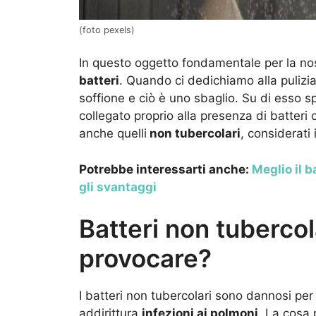
(foto pexels)
In questo oggetto fondamentale per la no
batteri
. Quando ci dedichiamo alla pulizi
soffione e ciò è uno sbaglio. Su di esso sp
collegato proprio alla presenza di batteri 
anche quelli
non tubercolari
, considerati 
Potrebbe interessarti anche:
Meglio il b
gli svantaggi
Batteri non tuberco
provocare?
I batteri non tubercolari sono dannosi per 
addirittura
infezioni ai polmoni
. La cosa 