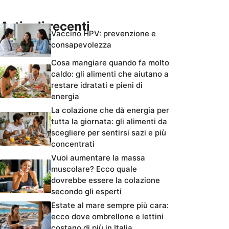
Articoli recenti
Vaccino HPV: prevenzione e
consapevolezza
Cosa mangiare quando fa molto
caldo: gli alimenti che aiutano a
restare idratati e pieni di
energia
La colazione che dà energia per
tutta la giornata: gli alimenti da
scegliere per sentirsi sazi e più
concentrati
Vuoi aumentare la massa
muscolare? Ecco quale
dovrebbe essere la colazione
secondo gli esperti
Estate al mare sempre più cara:
ecco dove ombrellone e lettini
costano di più in Italia