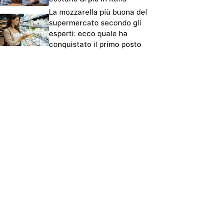
La mozzarella più buona del
supermercato secondo gli
esperti: ecco quale ha
conquistato il primo posto