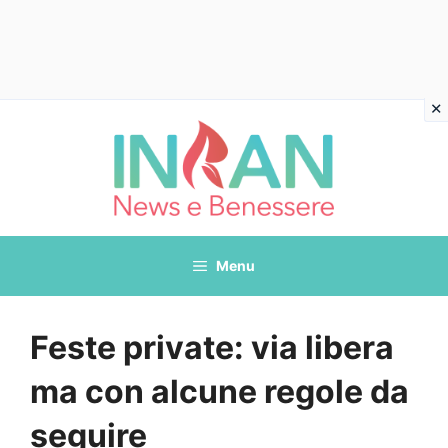
Vai
al
contenuto
Menu
Feste private: via libera
ma con alcune regole da
seguire