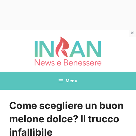
Vai
al
contenuto
Menu
Come scegliere un buon
melone dolce? Il trucco
infallibile