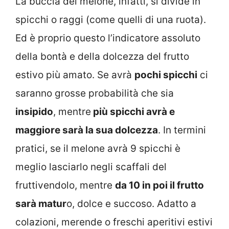
La buccia del melone, infatti, si divide in
spicchi o raggi (come quelli di una ruota).
Ed è proprio questo l’indicatore assoluto
della bontà e della dolcezza del frutto
estivo più amato. Se avrà
pochi spicchi
ci
saranno grosse probabilità che sia
insipido
, mentre
più spicchi avrà e
maggiore sarà la sua dolcezza
. In termini
pratici, se il melone avrà 9 spicchi è
meglio lasciarlo negli scaffali del
fruttivendolo, mentre
da 10 in poi il frutto
sarà matur
o, dolce e succoso. Adatto a
colazioni, merende o freschi aperitivi estivi