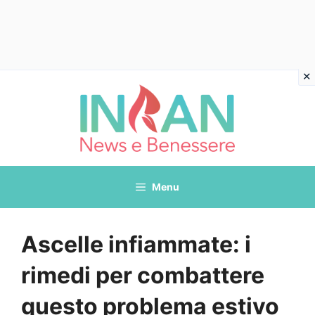
Vai
al
contenuto
Menu
Ascelle infiammate: i
rimedi per combattere
questo problema estivo