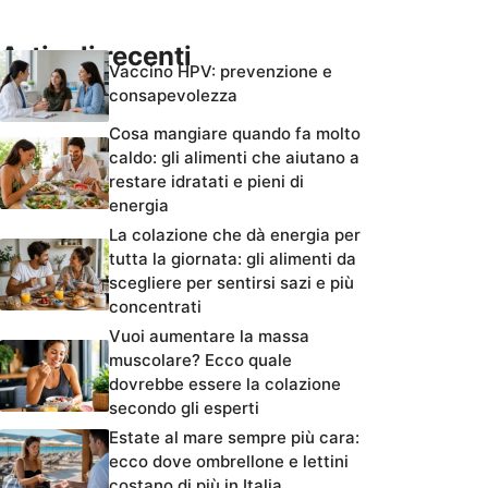
Articoli recenti
Vaccino HPV: prevenzione e
consapevolezza
Cosa mangiare quando fa molto
caldo: gli alimenti che aiutano a
restare idratati e pieni di
energia
La colazione che dà energia per
tutta la giornata: gli alimenti da
scegliere per sentirsi sazi e più
concentrati
Vuoi aumentare la massa
muscolare? Ecco quale
dovrebbe essere la colazione
secondo gli esperti
Estate al mare sempre più cara:
ecco dove ombrellone e lettini
costano di più in Italia