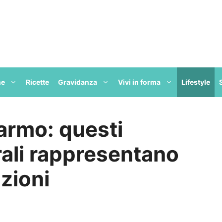
ne
Ricette
Gravidanza
Vivi in forma
Lifestyle
armo: questi
rali rappresentano
uzioni