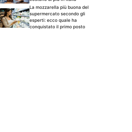
La mozzarella più buona del
supermercato secondo gli
esperti: ecco quale ha
conquistato il primo posto