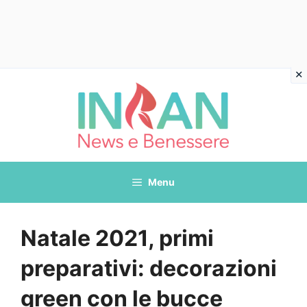
Vai
al
contenuto
Menu
Natale 2021, primi
preparativi: decorazioni
green con le bucce