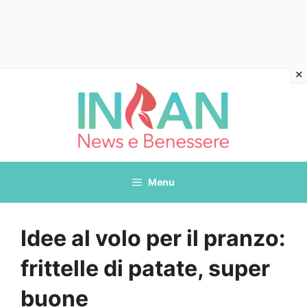
Vai
al
contenuto
Menu
Idee al volo per il pranzo:
frittelle di patate, super
buone