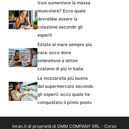
Vuoi aumentare la massa
muscolare? Ecco quale
dovrebbe essere la
colazione secondo gli
esperti
Estate al mare sempre più
cara: ecco dove
ombrellone e lettini
costano di più in Italia
La mozzarella più buona
del supermercato secondo
gli esperti: ecco quale ha
conquistato il primo posto
Inran.it di proprietà di DMM COMPANY SRL - Corso