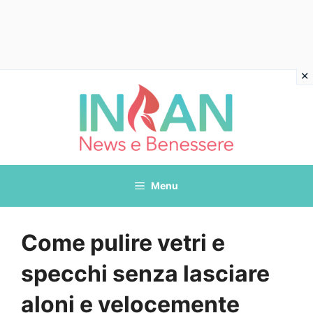
Vai
al
contenuto
Menu
Come pulire vetri e
specchi senza lasciare
aloni e velocemente