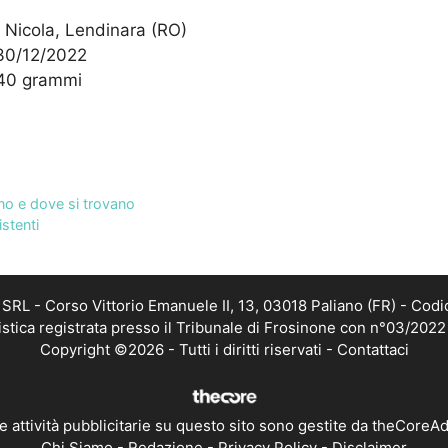
 Nicola, Lendinara (RO)
 30/12/2022
140 grammi
sono e dove si trovano
istenti
RL - Corso Vittorio Emanuele II, 13, 03018 Paliano (FR) - Codi
istica registrata presso il Tribunale di Frosinone con n°03/202
Copyright ©2026 - Tutti i diritti riservati -
Contattaci
e attività pubblicitarie su questo sito sono gestite da theCoreA
Chi Siamo
-
Redazione
-
Privacy Policy
-
Disclaimer