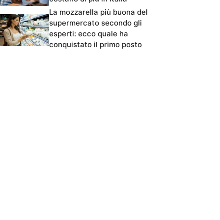
La mozzarella più buona del
supermercato secondo gli
esperti: ecco quale ha
conquistato il primo posto