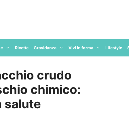
ne
Ricette
Gravidanza
Vivi in forma
Lifestyle
acchio crudo
schio chimico:
a salute