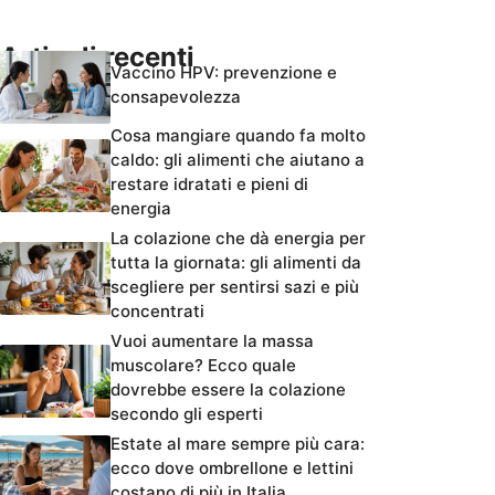
Articoli recenti
Vaccino HPV: prevenzione e
consapevolezza
Cosa mangiare quando fa molto
caldo: gli alimenti che aiutano a
restare idratati e pieni di
energia
La colazione che dà energia per
tutta la giornata: gli alimenti da
scegliere per sentirsi sazi e più
concentrati
Vuoi aumentare la massa
muscolare? Ecco quale
dovrebbe essere la colazione
secondo gli esperti
Estate al mare sempre più cara:
ecco dove ombrellone e lettini
costano di più in Italia