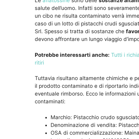
Le
aflatossine
sono delle
sostanze altam
salute dell’uomo. Infatti sono severamen
un cibo ne risulta contaminato verrà imme
caso di un lotto di pistacchi crudi sguscia
Srl. Spesso si tratta di sostanze che
favo
devono affrontare un lungo viaggio d’imp
Potrebbe interessarti anche:
Tutti i ric
ritiri
Tuttavia risultano altamente chimiche e 
il prodotto contaminato e di riportarlo ind
eventuale rimborso. Ecco le informazioni uti
contaminati:
Marchio: Pistacchio crudo sgusciat
Denominazione di vendita: Pistacch
OSA di commercializzazione: Mainar