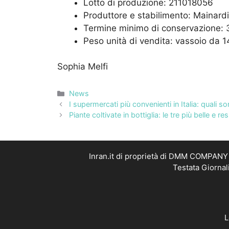
Lotto di produzione: 211018056
Produttore e stabilimento: Mainardi
Termine minimo di conservazione:
Peso unità di vendita: vassoio da 
Sophia Melfi
Categorie
News
I supermercati più convenienti in Italia: quali 
Piante coltivate in bottiglia: le tre più belle e res
Inran.it di proprietà di DMM COMPANY S
Testata Giornal
L