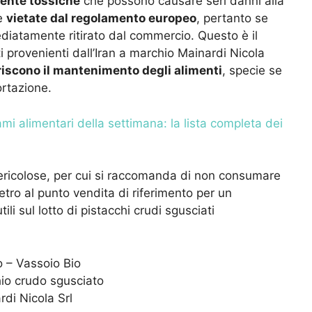
ente tossiche
che possono causare seri danni alla
te
vietate dal regolamento europeo
, pertanto se
diatamente ritirato dal commercio. Questo è il
ti provenienti dall’Iran a marchio Mainardi Nicola
riscono il mantenimento degli alimenti
, specie se
ortazione.
hiami alimentari della settimana: la lista completa dei
pericolose, per cui si raccomanda di non consumare
ietro al punto vendita di riferimento per un
li sul lotto di pistacchi crudi sgusciati
o – Vassoio Bio
io crudo sgusciato
di Nicola Srl