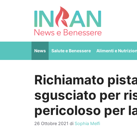
Vai
al
contenuto
News
Salute e Benessere
Alimenti e Nutrizio
Richiamato pist
sgusciato per ri
pericoloso per l
26 Ottobre 2021
di
Sophia Melfi