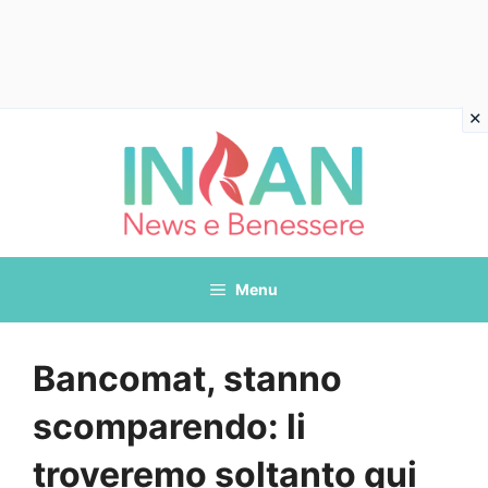
Vai
al
contenuto
Menu
Bancomat, stanno
scomparendo: li
troveremo soltanto qui