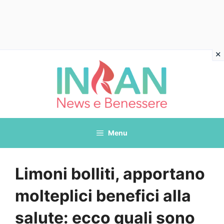
Vai
al
contenuto
Menu
Limoni bolliti, apportano
molteplici benefici alla
salute: ecco quali sono