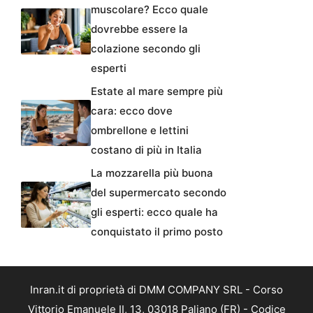
muscolare? Ecco quale
dovrebbe essere la
colazione secondo gli
esperti
Estate al mare sempre più
cara: ecco dove
ombrellone e lettini
costano di più in Italia
La mozzarella più buona
del supermercato secondo
gli esperti: ecco quale ha
conquistato il primo posto
Inran.it di proprietà di DMM COMPANY SRL - Corso
Vittorio Emanuele II, 13, 03018 Paliano (FR) - Codice