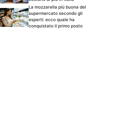
La mozzarella più buona del
supermercato secondo gli
esperti: ecco quale ha
conquistato il primo posto