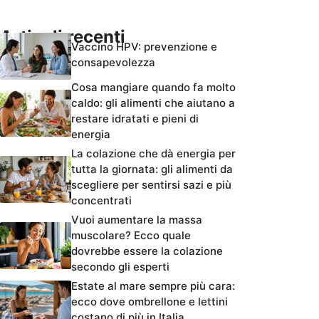
Articoli recenti
Vaccino HPV: prevenzione e
consapevolezza
Cosa mangiare quando fa molto
caldo: gli alimenti che aiutano a
restare idratati e pieni di
energia
La colazione che dà energia per
tutta la giornata: gli alimenti da
scegliere per sentirsi sazi e più
concentrati
Vuoi aumentare la massa
muscolare? Ecco quale
dovrebbe essere la colazione
secondo gli esperti
Estate al mare sempre più cara:
ecco dove ombrellone e lettini
costano di più in Italia