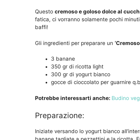
Questo
cremoso e goloso dolce al cucch
fatica, ci vorranno solamente pochi minuti 
baffi!
Gli ingredienti per preparare un
‘Cremoso 
3 banane
350 gr di ricotta light
300 gr di yogurt bianco
gocce di cioccolato per guarnire q.b
Potrebbe interessarti anche:
Budino vega
Preparazione:
Iniziate versando lo yogurt bianco all’inte
banane tagliate a pezzettini e la ricotta. F