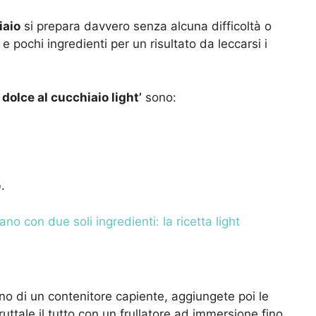
iaio
si prepara davvero senza alcuna difficoltà o
e pochi ingredienti per un risultato da leccarsi i
dolce al cucchiaio light’
sono:
.
no con due soli ingredienti: la ricetta light
rno di un contenitore capiente, aggiungete poi le
ruttale il tutto con un frullatore ad immersione fino