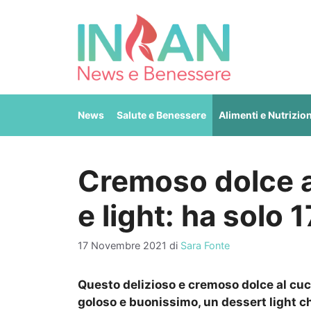
Vai
al
contenuto
News
Salute e Benessere
Alimenti e Nutrizio
Cremoso dolce a
e light: ha solo 
17 Novembre 2021
di
Sara Fonte
Questo delizioso e cremoso dolce al cuc
goloso e buonissimo, un dessert light ch