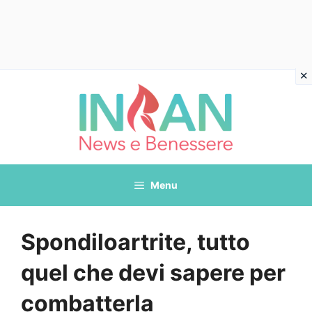
Vai
al
contenuto
Menu
Spondiloartrite, tutto
quel che devi sapere per
combatterla