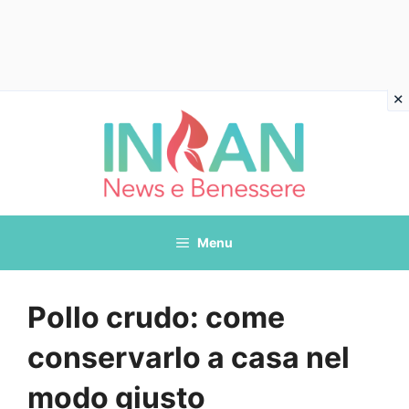
Vai
al
contenuto
Menu
Pollo crudo: come
conservarlo a casa nel
modo giusto