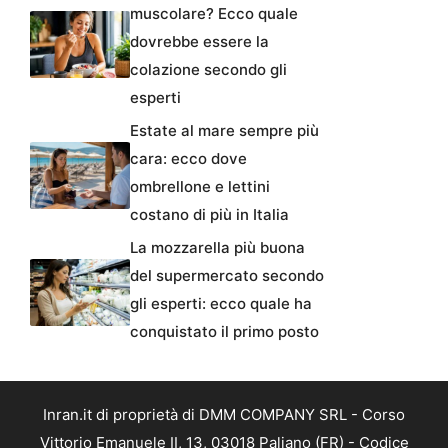
muscolare? Ecco quale
dovrebbe essere la
colazione secondo gli
esperti
Estate al mare sempre più
cara: ecco dove
ombrellone e lettini
costano di più in Italia
La mozzarella più buona
del supermercato secondo
gli esperti: ecco quale ha
conquistato il primo posto
Inran.it di proprietà di DMM COMPANY SRL - Corso
Vittorio Emanuele II, 13, 03018 Paliano (FR) - Codice