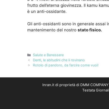
frutto dell’eterna giovinezza. Il kamu kam
è un anti-ossidante.
Gli anti-ossidanti sono in generale assai i
mantenimento del nostro
stato fisico.
Categorie
Salute e Benessere
Denti, le abitudini che li rovinano
Rotolo di pandoro, da farcire come vuoi!
Inran.it di proprietà di DMM COMPANY S
Testata Giornal