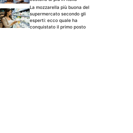
La mozzarella più buona del
supermercato secondo gli
esperti: ecco quale ha
conquistato il primo posto