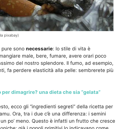
da pixabay)
he pure sono
necessarie
: lo stile di vita è
angiare male, bere, fumare, avere orari poco
assimo del nostro splendore. Il fumo, ad esempio,
, fa perdere elasticità alla pelle: sembrerete più
.
o per dimagrire? una dieta che sia “gelata”
, ecco gli “ingredienti segreti” della ricetta per
camu. Ora, tra i due c’è una differenza: i semini
 un po’ meno. Questo è infatti un frutto che cresce
oniche: già i popoli primitivi lo indicavano come