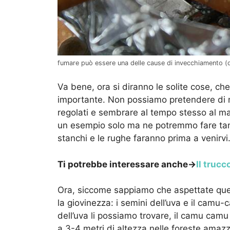
fumare può essere una delle cause di invecchiamento (
Va bene, ora si diranno le solite cose, c
importante. Non possiamo pretendere di m
regolati e sembrare al tempo stesso al m
un esempio solo ma ne potremmo fare tanti
stanchi e le rughe faranno prima a venirvi
Ti potrebbe interessare anche->
Il trucc
Ora, siccome sappiamo che aspettate questo
la giovinezza: i semini dell’uva e il camu-
dell’uva li possiamo trovare, il camu camu
a 3-4 metri di altezza nelle foreste amazz