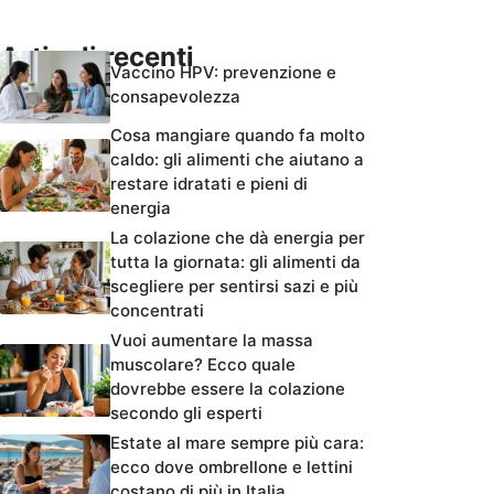
Articoli recenti
Vaccino HPV: prevenzione e
consapevolezza
Cosa mangiare quando fa molto
caldo: gli alimenti che aiutano a
restare idratati e pieni di
energia
La colazione che dà energia per
tutta la giornata: gli alimenti da
scegliere per sentirsi sazi e più
concentrati
Vuoi aumentare la massa
muscolare? Ecco quale
dovrebbe essere la colazione
secondo gli esperti
Estate al mare sempre più cara:
ecco dove ombrellone e lettini
costano di più in Italia