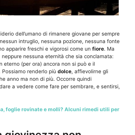
esiderio dell’umano di rimanere giovane per sempre
 nessun intruglio, nessuna pozione, nessuna fonte
no apparire freschi e vigorosi come un
fiore
. Ma
c’è neppure nessuna eternità che sia conclamata:
n eterno (per ora) ancora non si può e il
e. Possiamo renderlo più
dolce
, affievolirne gli
alche anno ma non di più. Occorre quindi
ndare a vedere come fare per sembrare, e sentirsi,
, foglie rovinate e molli? Alcuni rimedi utili per
na giovinezza non