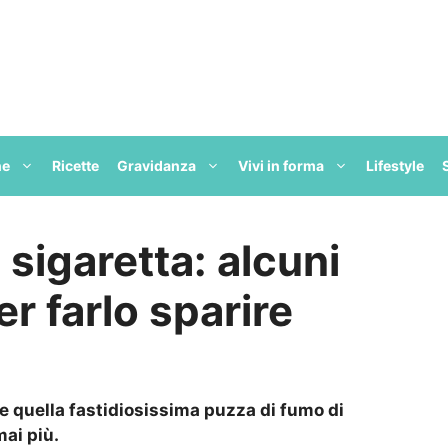
ne
Ricette
Gravidanza
Vivi in forma
Lifestyle
 sigaretta: alcuni
er farlo sparire
re quella fastidiosissima puzza di fumo di
mai più.