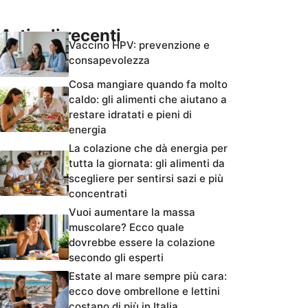
Articoli recenti
Vaccino HPV: prevenzione e
consapevolezza
Cosa mangiare quando fa molto
caldo: gli alimenti che aiutano a
restare idratati e pieni di
energia
La colazione che dà energia per
tutta la giornata: gli alimenti da
scegliere per sentirsi sazi e più
concentrati
Vuoi aumentare la massa
muscolare? Ecco quale
dovrebbe essere la colazione
secondo gli esperti
Estate al mare sempre più cara:
ecco dove ombrellone e lettini
costano di più in Italia