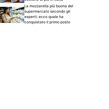
La mozzarella più buona del
supermercato secondo gli
esperti: ecco quale ha
conquistato il primo posto