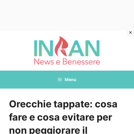
Vai
al
contenuto
Menu
Orecchie tappate: cosa
fare e cosa evitare per
non peggiorare il