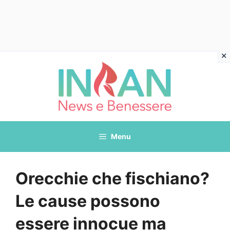
Vai
al
contenuto
Menu
Orecchie che fischiano?
Le cause possono
essere innocue ma