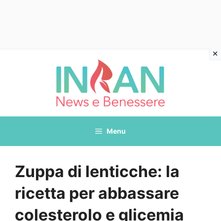
Vai
al
contenuto
Menu
Zuppa di lenticche: la
ricetta per abbassare
colesterolo e glicemia