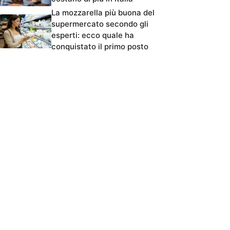
La mozzarella più buona del
supermercato secondo gli
esperti: ecco quale ha
conquistato il primo posto