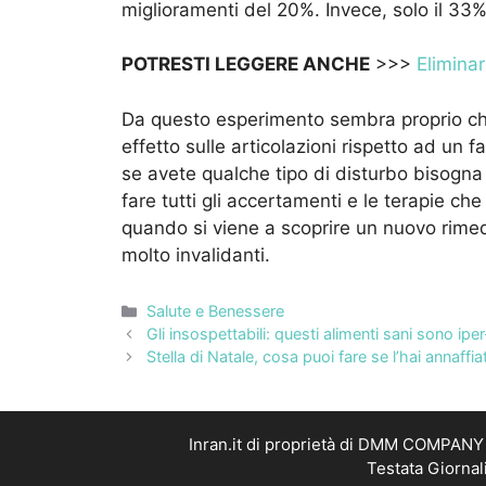
miglioramenti del 20%. Invece, solo il 33%
POTRESTI LEGGERE ANCHE
>>>
Eliminar
Da questo esperimento sembra proprio che
effetto sulle articolazioni rispetto ad un
se avete qualche tipo di disturbo bisogna
fare tutti gli accertamenti e le terapie ch
quando si viene a scoprire un nuovo rimed
molto invalidanti.
Categorie
Salute e Benessere
Gli insospettabili: questi alimenti sani sono iper
Stella di Natale, cosa puoi fare se l’hai annaffi
Inran.it di proprietà di DMM COMPANY S
Testata Giornal