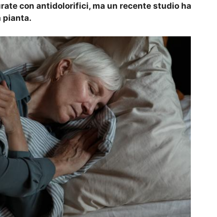
ate con antidolorifici, ma un recente studio ha
 pianta.