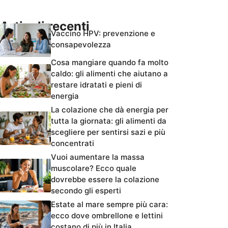
Articoli recenti
Vaccino HPV: prevenzione e
consapevolezza
Cosa mangiare quando fa molto
caldo: gli alimenti che aiutano a
restare idratati e pieni di
energia
La colazione che dà energia per
tutta la giornata: gli alimenti da
scegliere per sentirsi sazi e più
concentrati
Vuoi aumentare la massa
muscolare? Ecco quale
dovrebbe essere la colazione
secondo gli esperti
Estate al mare sempre più cara:
ecco dove ombrellone e lettini
costano di più in Italia