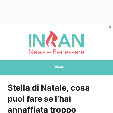
Vai
al
contenuto
Menu
Stella di Natale, cosa
puoi fare se l’hai
annaffiata troppo