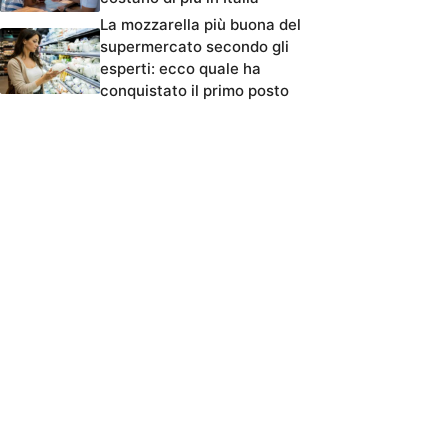
La mozzarella più buona del
supermercato secondo gli
esperti: ecco quale ha
conquistato il primo posto