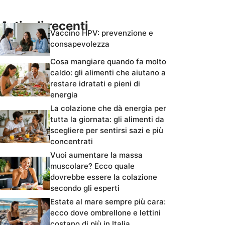
Articoli recenti
Vaccino HPV: prevenzione e
consapevolezza
Cosa mangiare quando fa molto
caldo: gli alimenti che aiutano a
restare idratati e pieni di
energia
La colazione che dà energia per
tutta la giornata: gli alimenti da
scegliere per sentirsi sazi e più
concentrati
Vuoi aumentare la massa
muscolare? Ecco quale
dovrebbe essere la colazione
secondo gli esperti
Estate al mare sempre più cara:
ecco dove ombrellone e lettini
costano di più in Italia