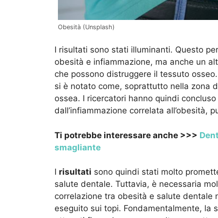
Obesità (Unsplash)
I risultati sono stati illuminanti. Questo p
obesità e infiammazione, ma anche un alt
che possono distruggere il tessuto osseo.
si è notato come, soprattutto nella zona 
ossea. I ricercatori hanno quindi concluso
dall’infiammazione correlata all’obesità, p
Ti potrebbe interessare anche >>>
Dent
smagliante
I
risultati
sono quindi stati molto promette
salute dentale. Tuttavia, è necessaria molt
correlazione tra obesità e salute dentale
eseguito sui topi. Fondamentalmente, la str