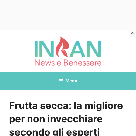
Vai
al
contenuto
Menu
Frutta secca: la migliore
per non invecchiare
secondo gli esperti