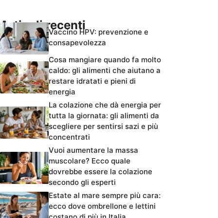
Articoli recenti
Vaccino HPV: prevenzione e
consapevolezza
Cosa mangiare quando fa molto
caldo: gli alimenti che aiutano a
restare idratati e pieni di
energia
La colazione che dà energia per
tutta la giornata: gli alimenti da
scegliere per sentirsi sazi e più
concentrati
Vuoi aumentare la massa
muscolare? Ecco quale
dovrebbe essere la colazione
secondo gli esperti
Estate al mare sempre più cara:
ecco dove ombrellone e lettini
costano di più in Italia