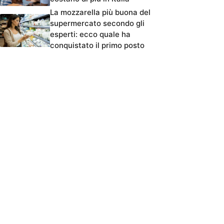
La mozzarella più buona del
supermercato secondo gli
esperti: ecco quale ha
conquistato il primo posto