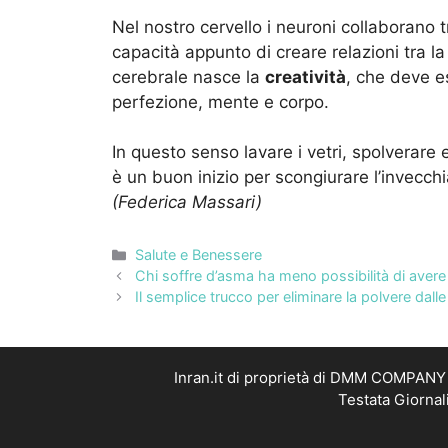
Nel nostro cervello i neuroni collaborano t
capacità appunto di creare relazioni tra la
cerebrale nasce la
creatività
, che deve e
perfezione, mente e corpo.
In questo senso lavare i vetri, spolverare
è un buon inizio per scongiurare l’invecch
(Federica Massari)
Categorie
Salute e Benessere
Chi soffre d’asma ha meno possibilità di avere
Il semplice trucco per eliminare la polvere dalle
Inran.it di proprietà di DMM COMPANY S
Testata Giornal