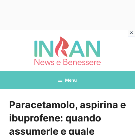
Vai
al
contenuto
Menu
Paracetamolo, aspirina e
ibuprofene: quando
assumerle e quale