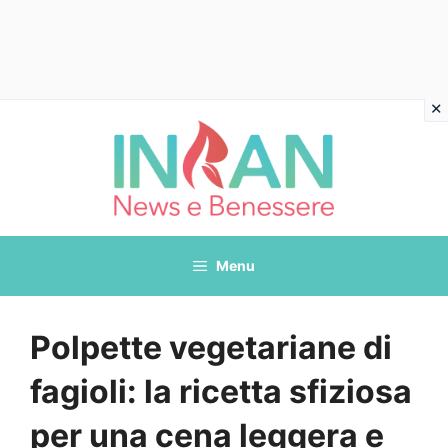
Vai
al
contenuto
Menu
Polpette vegetariane di
fagioli: la ricetta sfiziosa
per una cena leggera e