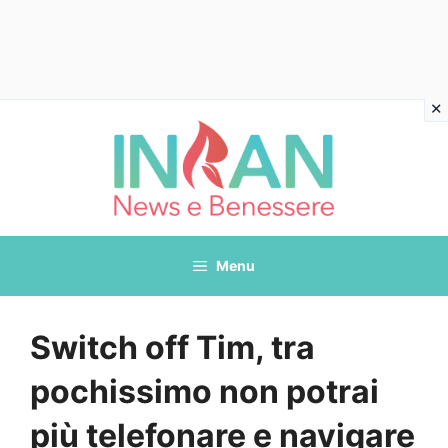
Vai
al
contenuto
Menu
Switch off Tim, tra
pochissimo non potrai
più telefonare e navigare