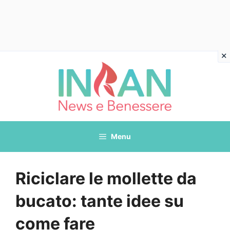
Vai
al
contenuto
Menu
Riciclare le mollette da
bucato: tante idee su
come fare