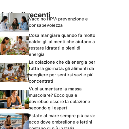
Articoli recenti
Vaccino HPV: prevenzione e
consapevolezza
Cosa mangiare quando fa molto
caldo: gli alimenti che aiutano a
restare idratati e pieni di
energia
La colazione che dà energia per
tutta la giornata: gli alimenti da
scegliere per sentirsi sazi e più
concentrati
Vuoi aumentare la massa
muscolare? Ecco quale
dovrebbe essere la colazione
secondo gli esperti
Estate al mare sempre più cara:
ecco dove ombrellone e lettini
costano di più in Italia