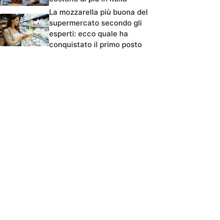
La mozzarella più buona del
supermercato secondo gli
esperti: ecco quale ha
conquistato il primo posto