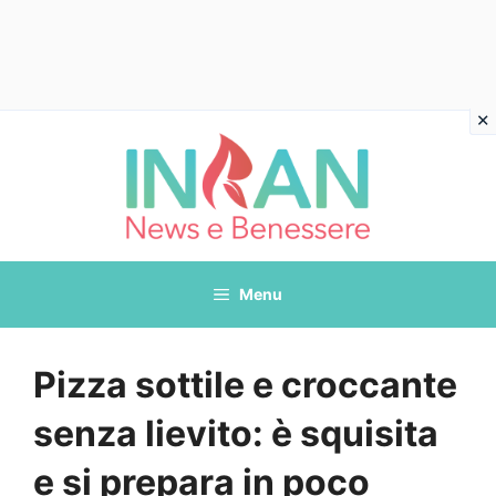
Vai
al
contenuto
Menu
Pizza sottile e croccante
senza lievito: è squisita
e si prepara in poco